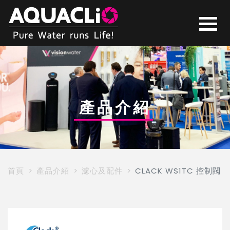
CLACK
WS1TC
WS1-
產品介紹
TC
克
首頁
產品介紹
濾心及配件
CLACK WS1TC 控制閥
拉