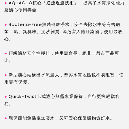
●
AQUACLiO核心「
逆流過濾技術
」，提高了水質淨化能力
及濾心使用壽命。
●
Bacteria-Free無菌健康淨水，安全去除水中等有害病
菌、氯、異臭味、泥沙雜質…等危害人體汙染物，使用最放
心。
●
頂級濾材安全性極佳，使用壽命長，絕非一般市面品可
比。
●
新型濾心結構出水流量大，惡劣水質地區也不易阻塞，使
用更有保障。
●
Quick-Twist卡式濾心無需專業保養，自行更換輕鬆容
易。
●
環保節能免插電無廢水，又可安心保留礦物質好水。