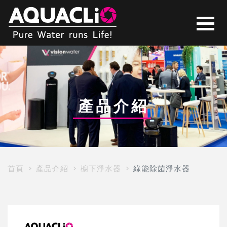
AP-
3
綠
產品介紹
能
除
首頁
產品介紹
櫥下淨水器
綠能除菌淨水器
菌