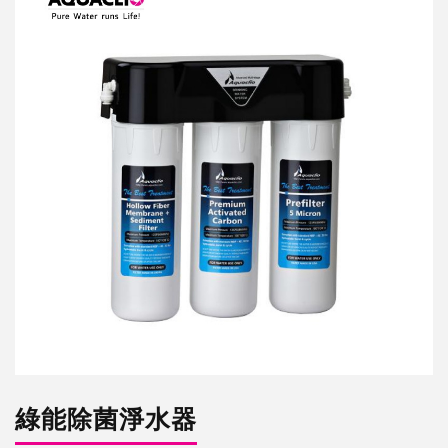
淨
水
器
綠能除菌淨水器