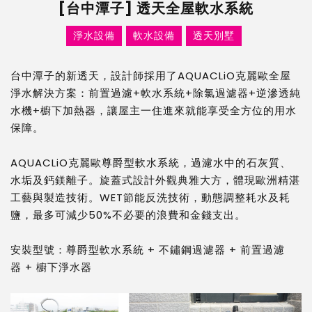
[台中潭子] 透天全屋軟水系統
屋
淨水設備
軟水設備
透天別墅
軟
台中潭子的新透天，設計師採用了AQUACLiO克麗歐全屋
淨水解決方案：前置過濾+軟水系統+除氯過濾器+逆滲透純
水機+櫥下加熱器，讓屋主一住進來就能享受全方位的用水
水
保障。
AQUACLiO克麗歐尊爵型軟水系統，過濾水中的石灰質、
機
水垢及鈣鎂離子。旋蓋式設計外觀典雅大方，體現歐洲精湛
工藝與製造技術。WET節能反洗技術，動態調整耗水及耗
鹽，最多可減少50%不必要的浪費和金錢支出。
安裝型號：
尊爵型軟水系統
+
不鏽鋼過濾器
+
前置過濾
器
+
櫥下淨水器