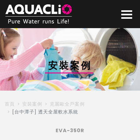
設
計
師
安裝案例
推
薦
首頁
安裝案例
克麗歐全戶案例
[台中潭子] 透天全屋軟水系統
全
EVA-350R