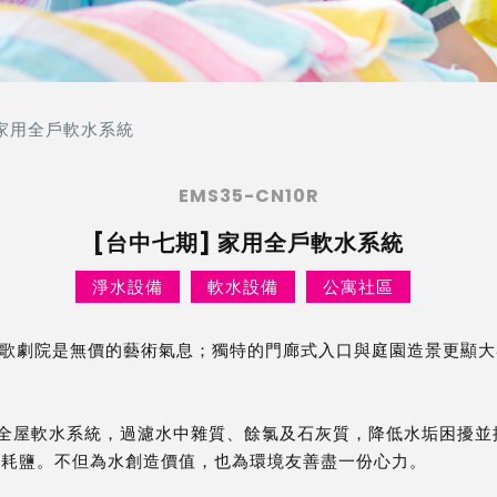
 家用全戶軟水系統
EMS35-CN10R
[台中七期] 家用全戶軟水系統
淨水設備
軟水設備
公寓社區
歌劇院是無價的藝術氣息；獨特的門廊式入口與庭園造景更顯大
RE全套全屋軟水系統，過濾水中雜質、餘氯及石灰質，降低水垢困擾
及耗鹽。不但為水創造價值，也為環境友善盡一份心力。