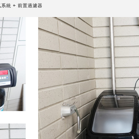
氯系統
+
前置過濾器