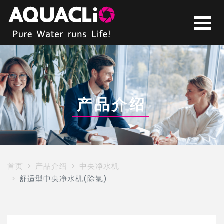
FLT-
350G
AQUACLiO
产品介绍
克
丽
首页
产品介绍
中央净水机
舒适型中央净水机(除氯)
欧