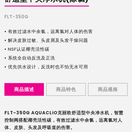
水
FLT-350G
机
• 有效过滤水中余氯，远离氯对人体的伤害
• 解决皮肤过敏、头皮屑及头发干燥问题
• NSF认证椰壳活性碳
• 系统全自动反洗及正洗
• 优先供水设计，反洗时也不怕无水可用
商品描述
商品特色
商品规格
FLT-350G AQUACLiO克丽欧舒适型中央净水机，智慧
控制阀搭配椰壳活性碳，有效过滤水中余氯，远离氯对人
体、皮肤、头发及呼吸道的伤害。