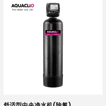
舒
适
型
中
央
净
舒适型中央净水机(除氯)